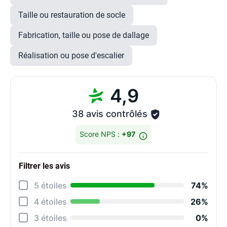
Taille ou restauration de socle
Fabrication, taille ou pose de dallage
Réalisation ou pose d'escalier
4,9
38 avis contrôlés
Score NPS :
+97
Filtrer les avis
Détai
5 étoiles
74%
Rela
4 étoiles
26%
Cons
3 étoiles
0%