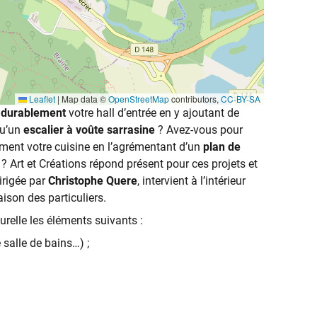
Leaflet
|
Map data ©
OpenStreetMap
contributors,
CC-BY-SA
 durablement
votre hall d’entrée en y ajoutant de
qu’un
escalier à voûte sarrasine
? Avez-vous pour
ement votre cuisine en l’agrémentant d’un
plan de
? Art et Créations répond présent pour ces projets et
dirigée par
Christophe
Quere
, intervient à l’intérieur
ison des particuliers.
urelle les éléments suivants :
 salle de bains…) ;