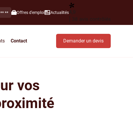
4,9
Offres d'emploi
Actualités
 ** **
| 38 avis contrôlés
nts
Contact
Demander un devis
our vos
proximité