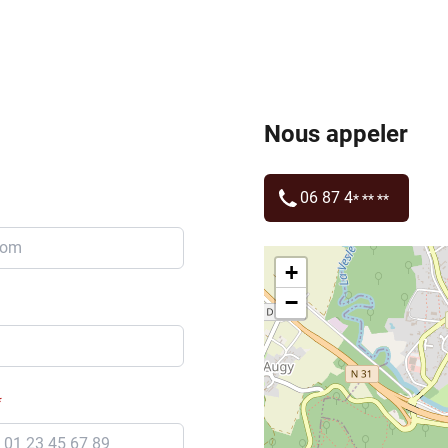
Nous appeler
06 87 4
* ** **
+
−